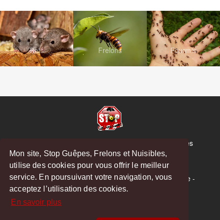
Rats
Frelons
Fourmis
© Copyright 2026 Stop Guêpes, Frelons et Nuisibles
Mon site, Stop Guêpes, Frelons et Nuisibles,
Mentions légales
utilise des cookies pour vous offrir le meilleur
Créé par
MattWeb
service. En poursuivant votre navigation, vous
Saint-Gaudens
-
Saint-Girons
-
Boulogne-sur-Gesse
-
acceptez l’utilisation des cookies.
Montréjeau
En savoir plus