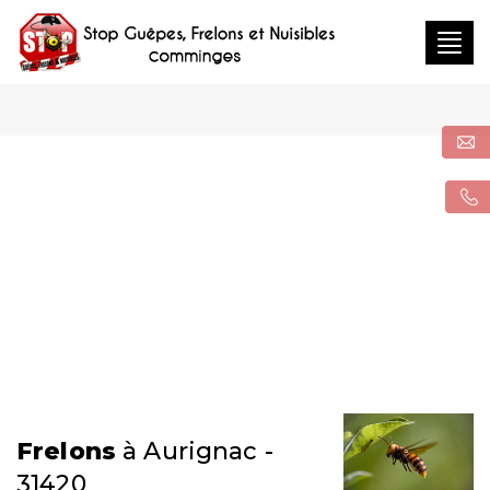
Togg
navig
Frelons
à Aurignac -
31420