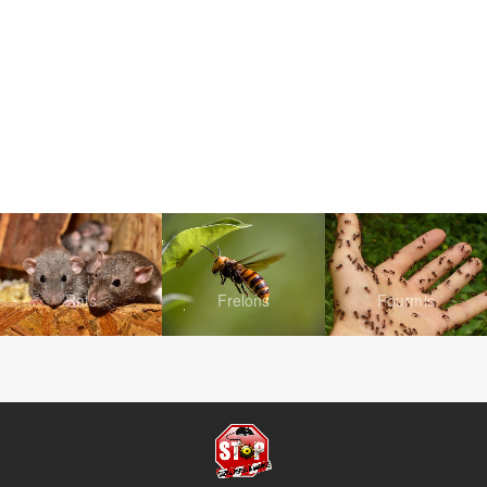
Rats
Frelons
Fourmis