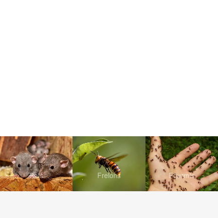
Rats
Frelons
Fourmis