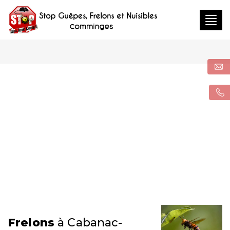
Togg
navig
Frelons
à Cabanac-