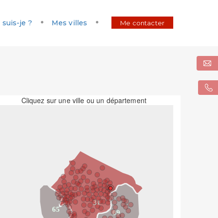
 suis-je ?
Mes villes
Me contacter
Cliquez sur une ville ou un département
31
65
09