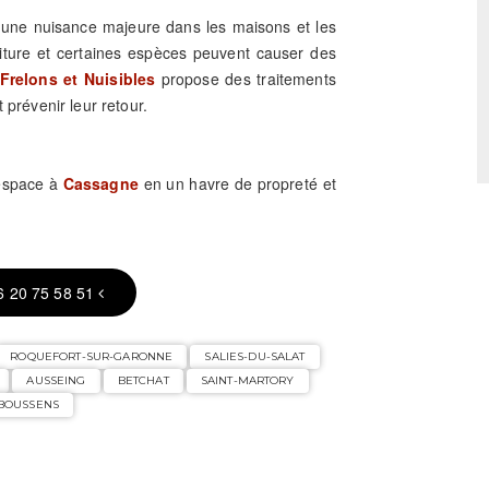
e une nuisance majeure dans les maisons et les
riture et certaines espèces peuvent causer des
Frelons et Nuisibles
propose des traitements
 prévenir leur retour.
 espace à
Cassagne
en un havre de propreté et
6 20 75 58 51
ROQUEFORT-SUR-GARONNE
SALIES-DU-SALAT
AUSSEING
BETCHAT
SAINT-MARTORY
BOUSSENS