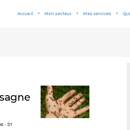
Accueil
Mon secteur
Mes services
Qui
sagne
s - 31