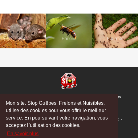
Rats
Frelons
Fourmis
© Copyright 2026 Stop Guêpes, Frelons et Nuisibles
Mon site, Stop Guêpes, Frelons et Nuisibles,
Mentions légales
utilise des cookies pour vous offrir le meilleur
Créé par
MattWeb
service. En poursuivant votre navigation, vous
Saint-Gaudens
-
Saint-Girons
-
Boulogne-sur-Gesse
-
acceptez l’utilisation des cookies.
Montréjeau
En savoir plus