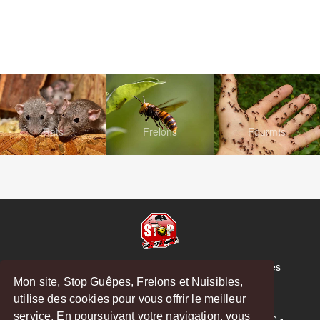
Rats
Frelons
Fourmis
© Copyright 2026 Stop Guêpes, Frelons et Nuisibles
Mon site, Stop Guêpes, Frelons et Nuisibles,
Mentions légales
utilise des cookies pour vous offrir le meilleur
Créé par
MattWeb
service. En poursuivant votre navigation, vous
Saint-Gaudens
-
Saint-Girons
-
Boulogne-sur-Gesse
-