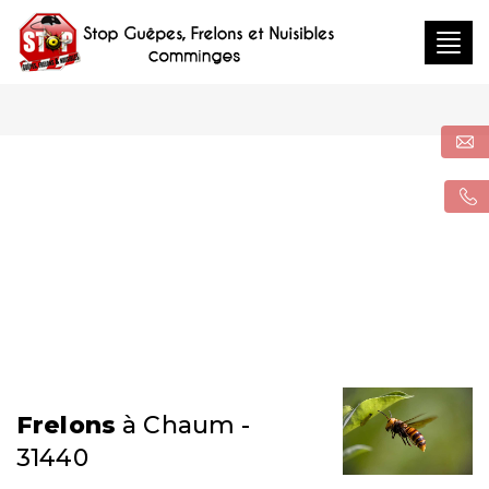
Togg
navig
Frelons
à Chaum -
31440