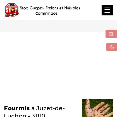
Togg
navig
Fourmis
à Juzet-de-
Luchon - 31110