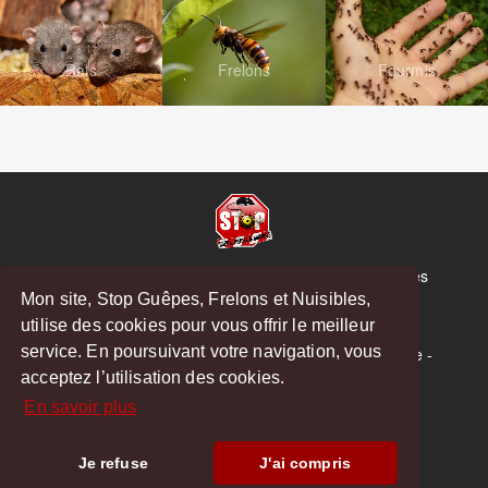
Rats
Frelons
Fourmis
© Copyright 2026 Stop Guêpes, Frelons et Nuisibles
Mon site, Stop Guêpes, Frelons et Nuisibles,
Mentions légales
utilise des cookies pour vous offrir le meilleur
Créé par
MattWeb
service. En poursuivant votre navigation, vous
Saint-Gaudens
-
Saint-Girons
-
Boulogne-sur-Gesse
-
acceptez l’utilisation des cookies.
Montréjeau
En savoir plus
Hoodspot
Je refuse
J'ai compris