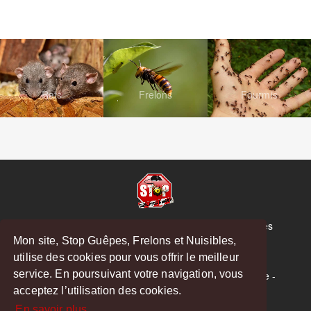
Rats
Frelons
Fourmis
© Copyright 2026 Stop Guêpes, Frelons et Nuisibles
Mon site, Stop Guêpes, Frelons et Nuisibles,
Mentions légales
utilise des cookies pour vous offrir le meilleur
Créé par
MattWeb
service. En poursuivant votre navigation, vous
Saint-Gaudens
-
Saint-Girons
-
Boulogne-sur-Gesse
-
acceptez l’utilisation des cookies.
Montréjeau
En savoir plus