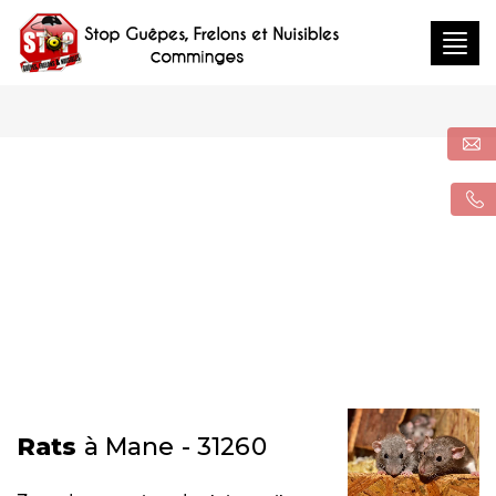
Togg
navig
Rats
à Mane - 31260