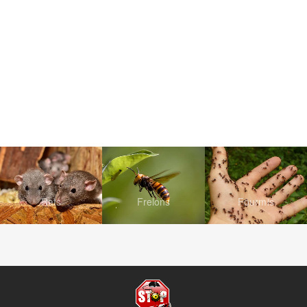
Rats
Frelons
Fourmis