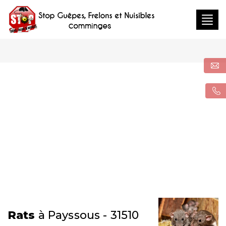
Togg
navig
Rats
à Payssous - 31510