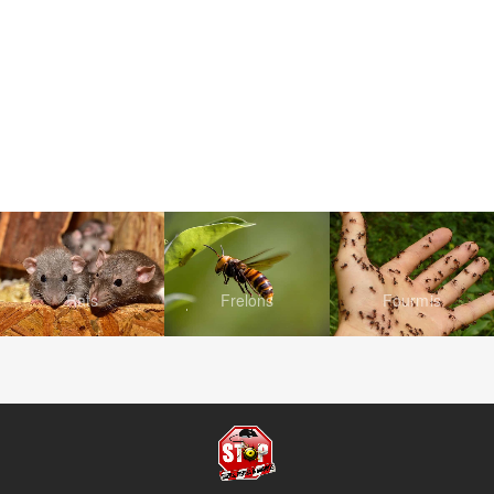
Rats
Frelons
Fourmis