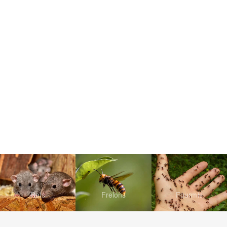
Rats
Frelons
Fourmis