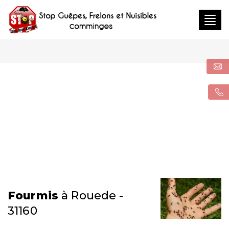
Togg
navig
Fourmis
à Rouede -
31160