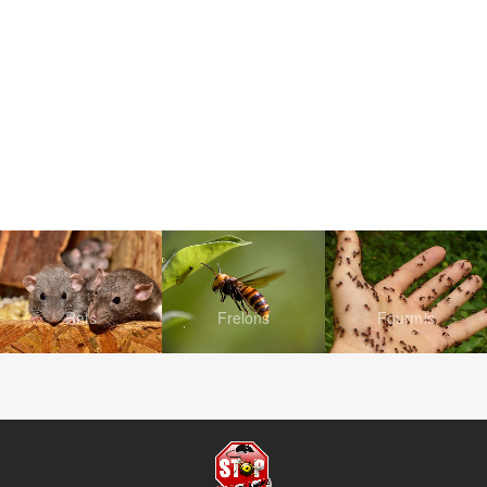
Rats
Frelons
Fourmis