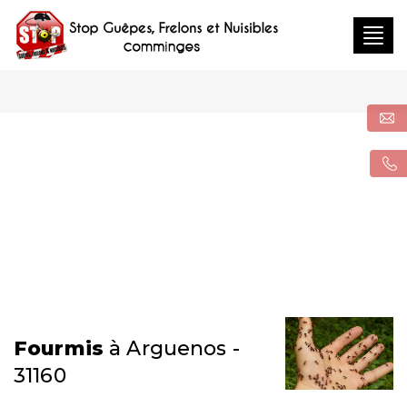
Togg
navig
Fourmis
à Arguenos -
31160