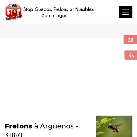
Togg
navig
Frelons
à Arguenos -
31160