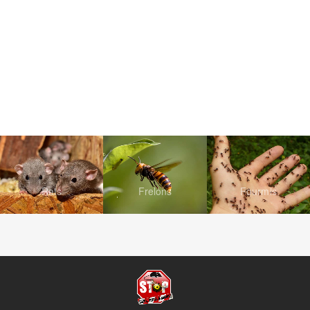
Rats
Frelons
Fourmis