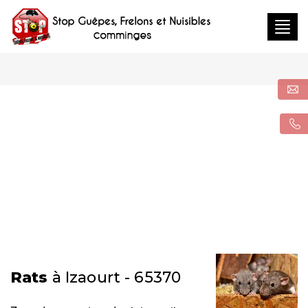
Togg
navig
Rats
à Izaourt - 65370