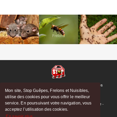
Rats
Frelons
Fourmis
© Copyright 2026 Stop Guêpes, Frelons et Nuisibles
Mon site, Stop Guêpes, Frelons et Nuisibles,
Mentions légales
utilise des cookies pour vous offrir le meilleur
Créé par
MattWeb
service. En poursuivant votre navigation, vous
Saint-Gaudens
-
Saint-Girons
-
Boulogne-sur-Gesse
-
acceptez l’utilisation des cookies.
Montréjeau
En savoir plus