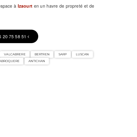
 espace à
Izaourt
en un havre de propreté et de
6 20 75 58 51
VALCABRERE
BERTREN
SARP
LUSCAN
ABROQUERE
ANTICHAN