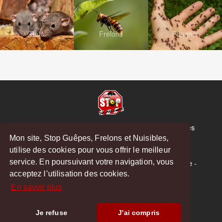
Rats
Frelons
Fourmis
© Copyright 2026 Stop Guêpes, Frelons et Nuisibles
Mon site, Stop Guêpes, Frelons et Nuisibles,
Mentions légales
utilise des cookies pour vous offrir le meilleur
Créé par
MattWeb
service. En poursuivant votre navigation, vous
Saint-Gaudens
-
Saint-Girons
-
Boulogne-sur-Gesse
-
acceptez l’utilisation des cookies.
Montréjeau
En savoir plus
Hoodspot
Je refuse
J'ai compris