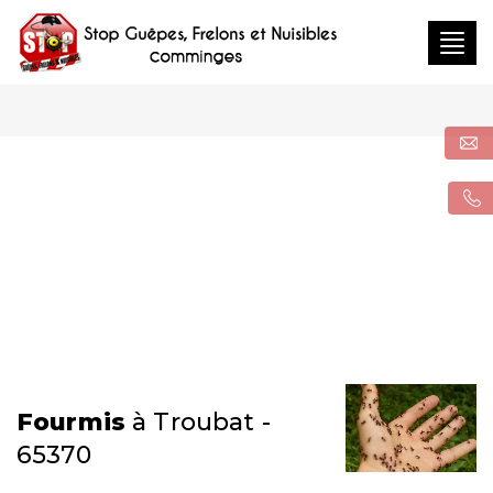
Togg
navig
Fourmis
à Troubat -
65370