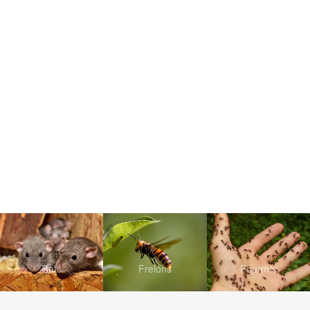
Rats
Frelons
Fourmis